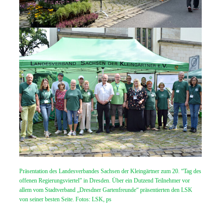
Präsentation des Landesverbandes Sachsen der Kleingärtner zum 20. “Tag des
offenen Regierungsviertel” in Dresden. Über ein Dutzend Teilnehmer vor
allem vom Stadtverband „Dresdner Gartenfreunde“ präsentierten den LSK
von seiner besten Seite. Fotos: LSK, ps