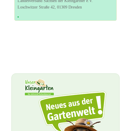
Landesverband Sachsen der Kleingärtner e.V.
Loschwitzer Straße 42, 01309 Dresden