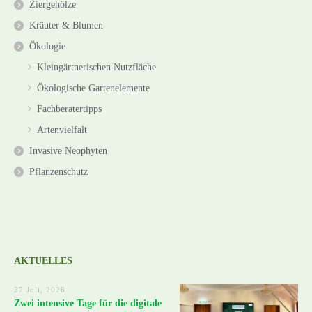
Ziergehölze
Kräuter & Blumen
Ökologie
Kleingärtnerischen Nutzfläche
Ökologische Gartenelemente
Fachberatertipps
Artenvielfalt
Invasive Neophyten
Pflanzenschutz
AKTUELLES
27 Juli, 2026
Zwei intensive Tage für die digitale