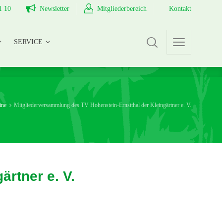
1 10
Newsletter
Mitgliederbereich
Kontakt
SERVICE
SERVICE
ine
Mitgliederversammlung des TV Hohenstein-Ernstthal der Kleingärtner e. V.
rtner e. V.