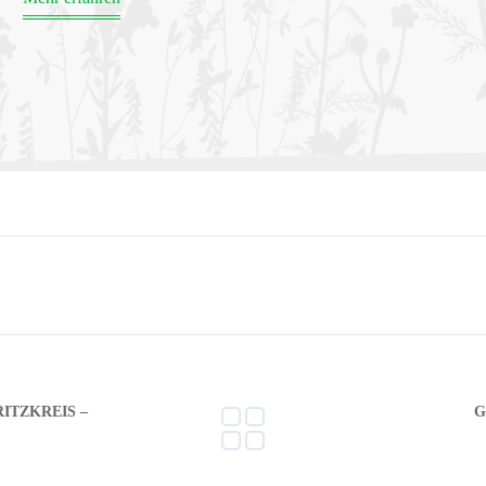
ZKREIS – R
G