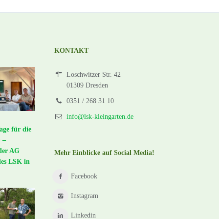
KONTAKT
Loschwitzer Str. 42
01309 Dresden
0351 / 268 31 10
info@lsk-kleingarten.de
age für die
 –
der AG
Mehr Einblicke auf Social Media!
des LSK in
Facebook
Instagram
Linkedin