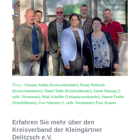
V.l.n.r.: Christian Jordan (Kreiswertermittler), Ronny Robrecht
(Kreisschatzmeister), Daniel Taube (Kreisfachberater), Annett Hartung (2.
stellv. Vorsitzende), Maik Scheffler (Verbandsvorsitzender), Simone Fiedler
(Schriftführerin), Uwe Almoneit (1. stellv. Vorsitzender) Foto: Kraneis
Erfahren Sie mehr über den
Kreisverband der Kleingärtner
Delitzsch e.V.