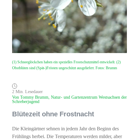
(1) Schneeglöckchen haben ein spezielles Frostschutzmittel entwickelt. (2)
Obstblüten sind (Spät-)Frösten ungeschützt ausgeliefert. Fotos: Brumm
2 Min. Lesedauer
Von Tommy Brumm, Natur- und Gartenzentrum Westsachsen der
Schreberjugend
Blütezeit ohne Frostnacht
Die Kleingärtner sehnen in jedem Jahr den Beginn des
Frühlings herbei. Die Temperaturen werden milder, aber