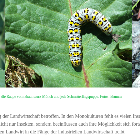
pfer, die Raupe vom Braunwurz-Mönch und jede Schmetterlingspuppe. Fotos: Brumm
 der Landwirtschaft betroffen. In den Monokulturen fehlt es vielen I
icht nur Insekten, sondern beeinflussen auch ihre Möglichkeit sich fort
n Landwirt in die Fänge der industriellen Landwirtschaft treibt.