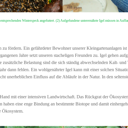
nen entsprechenden Winterspeck angefuttert. (2) Aufgefundene unterernährte Igel müssen in Au
 zu fördern. Ein gefährdeter Bewohner unserer Kleingartenanlagen ist d
rgangenen Jahre setzt unseren stacheligen Freunden zu. Igel gehen a
ine zusätzliche Belastung sind die sich ständig abwechselnden Kalt- 
hr dann fehlen. Ein wohlgenährter Igel kann mit einer solchen Situation
cht unerheblichen Einfluss auf die Abläufe in der Natur. In den seltenst
 Hand mit einer intensiven Landwirtschaft. Das Rückgrat der Ökosyst
arten haben eine enge Bindung an bestimmte Biotope und damit einherg
te Ökosystem.